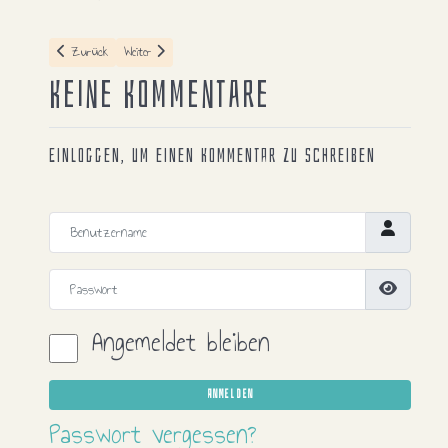
Vorheriger Beitrag: Canon - EOS 5D Mark II
Nächster Beitrag: Yongnuo - Speedlite YN685
Zurück
Weiter
Keine Kommentare
Einloggen, um einen Kommentar zu schreiben
Benutzername
Passwort
Passwort
Angemeldet bleiben
ANMELDEN
Passwort vergessen?