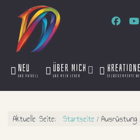
Neu
Über mich
Kreation
und aktuell
und mein leben
selbstgemachte w
Aktuelle Seite:
Startseite
Ausrüstung