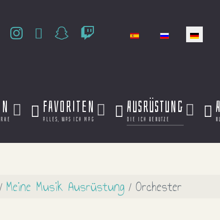
Sprache auswählen
en
Favoriten
Ausrüstung
erke
alles, was ich mag
die ich benutze
n
Meine Musik Ausrüstung
Orchester