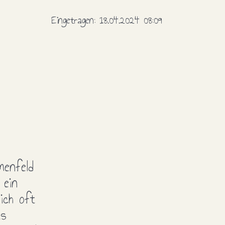
Eingetragen:
18.04.2024 08:09
menfeld
 ein
ich oft
ts