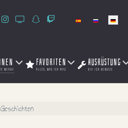
Sprache auswählen
onen
Favoriten
Ausrüstung
te werke
alles, was ich mag
die ich benutze
Geschichten