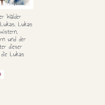
er Wälder
s Lukas. Lukas
wistern,
ern und der
er dieser
, die Lukas