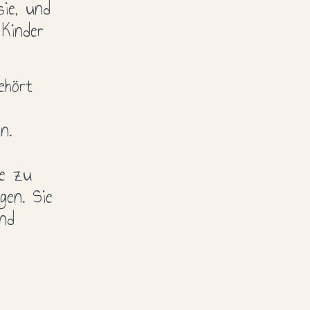
ie, und
 Kinder
ehört
n.
ge zu
gen. Sie
und