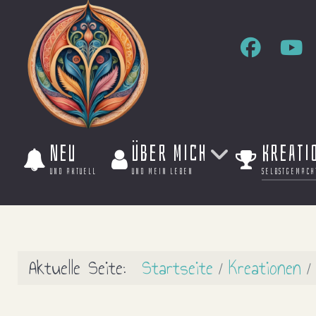
Neu
Über mich
Kreati
und aktuell
und mein leben
selbstgemach
Aktuelle Seite:
Startseite
Kreationen