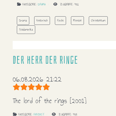
KATEGORIE:
DRAMA
ZUGRIFFE: 451
Drama
historisch
Kirche
Mission
Christentum
Südamerika
Der Herr der Ringe
06.08.2026 21:22
Bewertung:
5
/
5
The lord of the rings
[2001]
KATEGORIE:
FANTASY
ZUGRIFFE: 458