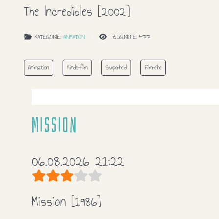
The Incredibles
[2002]
KATEGORIE:
ANIMATION
ZUGRIFFE: 477
Animation
Kinderfilm
Superheld
Filmreihe
Mission
06.08.2026 21:22
Bewertung:
3
/
5
Mission
[1986]