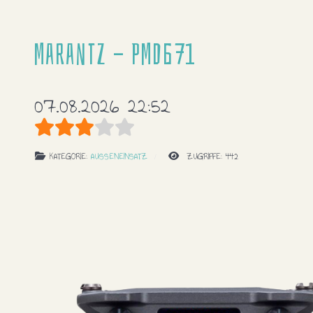
Marantz - PMD671
07.08.2026 22:52
Bewertung:
3
/
5
KATEGORIE:
AUSSENEINSATZ
ZUGRIFFE: 442