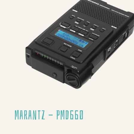
Marantz - PMD660