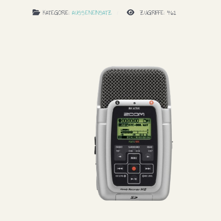
Bewertung:
5
/
5
KATEGORIE:
AUSSENEINSATZ
ZUGRIFFE: 461