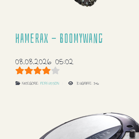
Hamerax - Boomywang
08.08.2026 05:02
Bewertung:
4
/
5
KATEGORIE:
PERKUSSION
ZUGRIFFE: 396