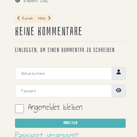
ZUGRIFFE: 1256
Vorheriger Beitrag: Canon - EOS R
Nächster Beitrag: Xiaomi Vi 4k
Zurück
Weiter
Keine Kommentare
Einloggen, um einen Kommentar zu schreiben
Benutzername
Passwort
Passwort
Angemeldet bleiben
ANMELDEN
Passwort vergessen?