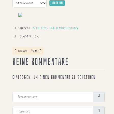
Bitte bewerten
KATEGORIE:
MEINE FOTO- UND FILMAUSRÜSTUNG
ZUGRIFFE: 1290
Vorheriger Beitrag: Canon - RF 75-300mm
Nächster Beitrag: Canon - R 24-105mm
Zurück
Weiter
Keine Kommentare
Einloggen, um einen Kommentar zu schreiben
Benutzername
Passwort
Passwort