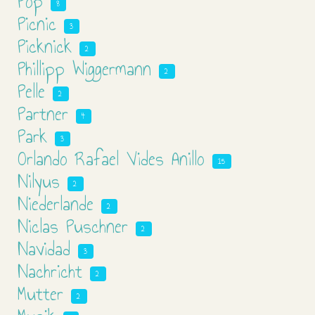
Pop
8
Picnic
3
Picknick
2
Phillipp Wiggermann
2
Pelle
2
Partner
4
Park
3
Orlando Rafael Vides Anillo
15
Nilyus
2
Niederlande
2
Niclas Puschner
2
Navidad
3
Nachricht
2
Mutter
2