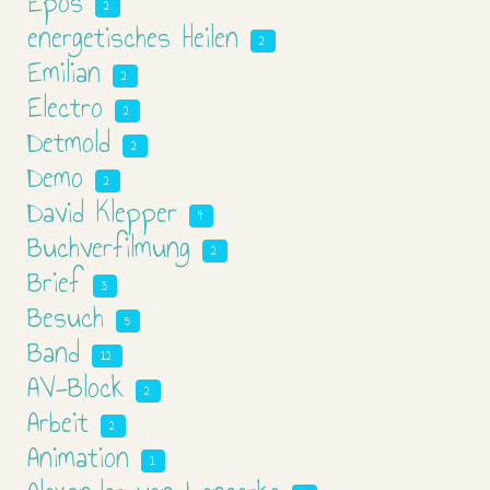
Epos
2
energetisches Heilen
2
Emilian
2
Electro
2
Detmold
2
Demo
2
David Klepper
4
Buchverfilmung
2
Brief
3
Besuch
5
Band
12
AV-Block
2
Arbeit
2
Animation
1