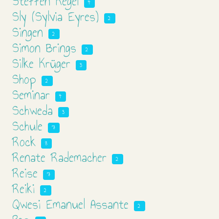
Steffen Kegel
4
Sly (Sylvia Eyres)
2
Singen
2
Simon Brings
2
Silke Krüger
3
Shop
2
Seminar
4
Schweda
3
Schule
7
Rock
8
Renate Rademacher
2
Reise
7
Reiki
2
Qwesi Emanuel Assante
2