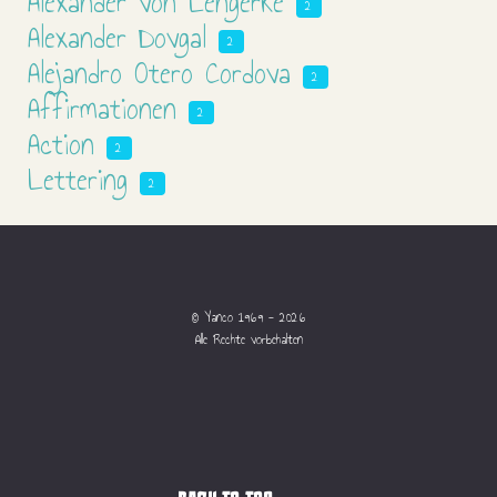
Alexander von Lengerke
2
Alexander Dovgal
2
Alejandro Otero Cordova
2
Affirmationen
2
Action
2
Lettering
2
© Yanco 1969 - 2026
Alle Rechte vorbehalten