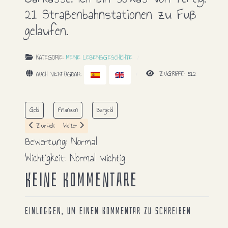
21 Straßenbahnstationen zu Fuß
gelaufen.
KATEGORIE:
MEINE LEBENSGESCHICHTE
AUCH VERFÜGBAR:
ZUGRIFFE: 512
Geld
Finanzen
Bargeld
Vorheriger Beitrag: Ich liebe Tulpen
Nächster Beitrag: Ich habe beschlossen am Montag zu Leo zu fahren
Zurück
Weiter
Bewertung:
Normal
Wichtigkeit:
Normal wichtig
Keine Kommentare
Einloggen, um einen Kommentar zu schreiben