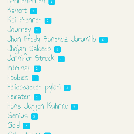
Kennenlernen
5
Kanert
2
Kai Prenner
2
Journey
4
Jhon Fredy Sanchez Jaramillo
12
Jhojan Salcedo
5
Jennifer Streck
2
Internat
2
Hobbies
2
Helicobacter pylori
3
Heiraten
2
Hans Jürgen Kuhnke
4
Genius
2
Geld
2