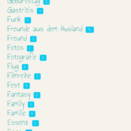
Geburtstag
3
Gastritis
9
Funk
4
Freunde aus dem Ausland
42
Freund
3
Fotos
2
Fotografie
2
Flug
5
Filmreihe
3
Fest
3
Fantasy
2
Family
3
Familie
8
Essenz
2