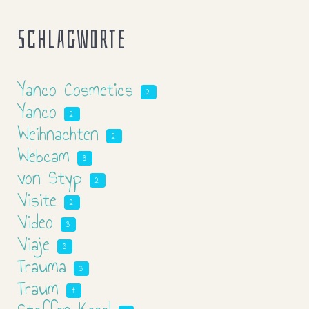
Schlagworte
Yanco Cosmetics
2
Yanco
2
Weihnachten
2
Webcam
3
von Styp
2
Visite
2
Video
3
Viaje
3
Trauma
3
Traum
4