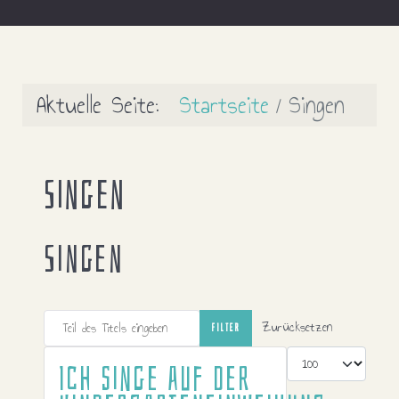
Aktuelle Seite:
Startseite
Singen
Singen
Singen
Teil des Titels eingeben
Zurücksetzen
FILTER
Anzeige #
Ich singe auf der