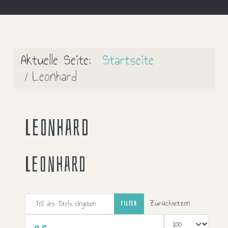
Aktuelle Seite:
Startseite
Leonhard
Leonhard
Leonhard
Teil des Titels eingeben
Zurücksetzen
FILTER
Anzeige #