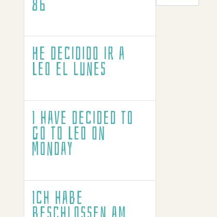
86
He decidido ir a
Leo el lunes
I have decided to
go to Leo on
Monday
Ich habe
beschlossen am